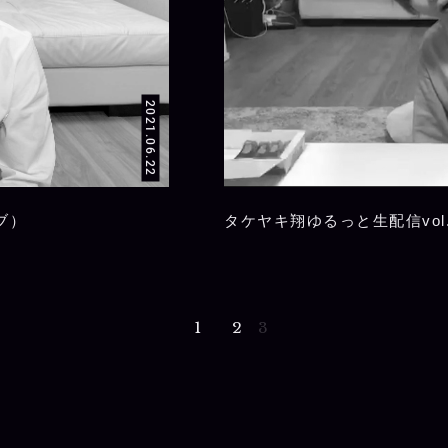
2021.06.22
ブ）
タケヤキ翔ゆるっと生配信vol
1
2
3