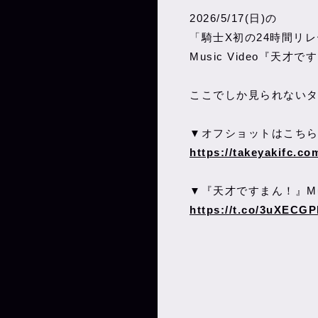
2026/5/17(日)の
「騎士X初の24時間リ
Music Video『
ここでしか見られない
▼オフショットはこち
https://takeyakifc.c
▼『天才ですまん！』Mus
https://t.co/3uXECG