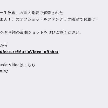
レー生放送」の重大発表で解禁された
天才ですまん！』のオフショットをファンクラブ限定でお届け！
タケヤキ翔の裏側ショットをぜひご覧ください。
らから
om/feature/MusicVideo_offshot
ic Videoはこちら
PM7C